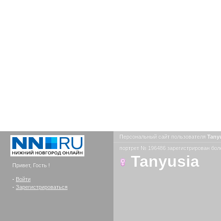
Персональный сайт пользователя
Tany
портрет № 196486 зарегистрирован боле
Tanyusia
Привет, Гость !
-
Войти
-
Зарегистрироваться