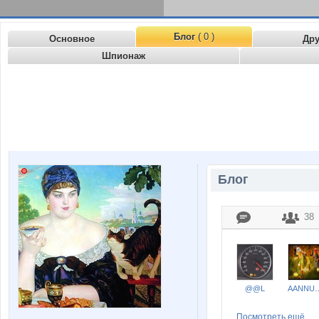
Блог
( 0 )
Основное
Др
Шпионаж
Блог
38
@@L
AANN
Посмотреть ещё