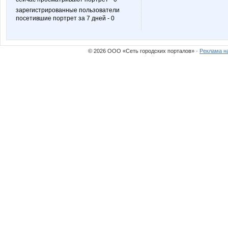
зарегистрированные пользователи
посетившие портрет за 7 дней - 0
Хуторянка
Коряба
© 2026 ООО «Сеть городских порталов» ·
Реклама н
Северная
Васел