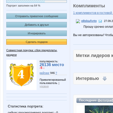
Комплименты
Портрет заполнен на 64 %
1 комплиментов в гостевой 
Отправить приватное сообщение
oliskaAvto
27.09.
Добавить в друзья
Прошу срочно оплат
Игнорировать
Вы не авторизованы! Чтоб
Сделать подарок
Совместная покупка: сбор предоплаты,
Метки лидеров
раздачи
популярность:
26136 место
-5 ↓
рейтинг
946
?
Интервью
Привилегированный
пользователь
4
уровня
Последние
фотогра
Статистика портрета:
сейчас просматривают портрет - 0