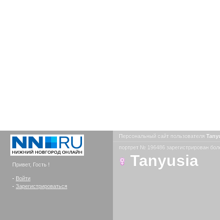
Персональный сайт пользователя
Tany
портрет № 196486 зарегистрирован боле
Tanyusia
Привет, Гость !
-
Войти
-
Зарегистрироваться